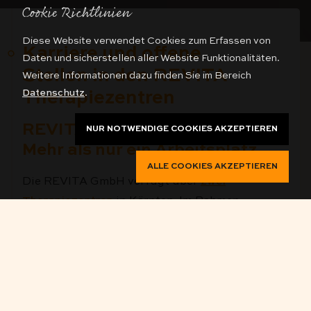
Cookie Richtlinien
Diese Website verwendet Cookies zum Erfassen von
Karriere und offene
Daten und sicherstellen aller Website Funktionalitäten.
Stellen in den REVITA
Weitere Informationen dazu finden Sie im Bereich
Datenschutz
.
Therapiezentren
REVITA als Arbeitgeber:
NUR NOTWENDIGE COOKIES AKZEPTIEREN
Mehr als nur ein Arbeitsplatz
ALLE COOKIES AKZEPTIEREN
Die REVITA GmbH verfügt über
zwei
Therapiezentren
in Kärnten. Im Rahmen
unserer Einrichtungen haben wir uns auf
die Langzeittherapie für alkohol- und/oder
medikamentenabhängige Menschen
spezialisiert, welche auch die Behandlung
von Komorbiditäten miteinschließt. Unsere